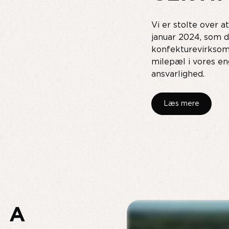
Vi er stolte over a
januar 2024, som 
konfekturevirksomh
milepæl i vores en
ansvarlighed.
Læs mere
H A