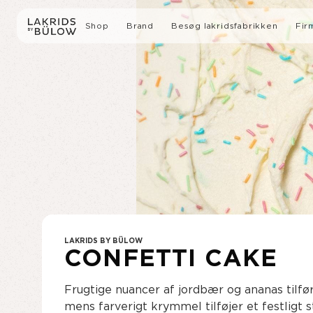
Shop
Brand
Besøg lakridsfabrikken
Fir
Alle Produkter
Historien
Lakrids med chokolade
Bæredygtighed
Gaveæsker
Presse
Slow Crafted Lakrids
Limited Editions
LAKRIDS BY BÜLOW
CONFETTI CAKE
Lakrids
Frugtige nuancer af jordbær og ananas tilfør
mens farverigt krymmel tilføjer et festligt st