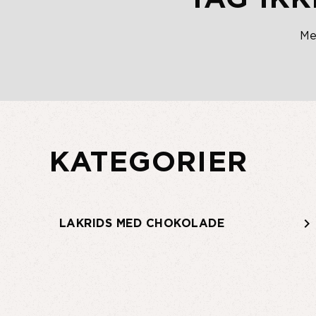
Me
KATEGORIER
keyboard_arrow_right
keyboard_arrow_right
LAKRIDS