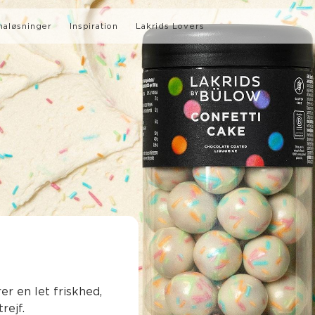
maløsninger
Inspiration
Lakrids Lovers
Artikler
Opskrifter
LÆS OM VORES B-CORP
SUMMER LIMITED EDITION
CERTIFICERING
er en let friskhed,
rejf.