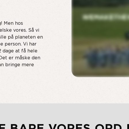
g! Men hos
lske vores. Så vi
 alle på planeten en
te person. Vi har
2 dage at få hele
? Det er måske den
kan bringe mere
KE BARE VORES ORD 