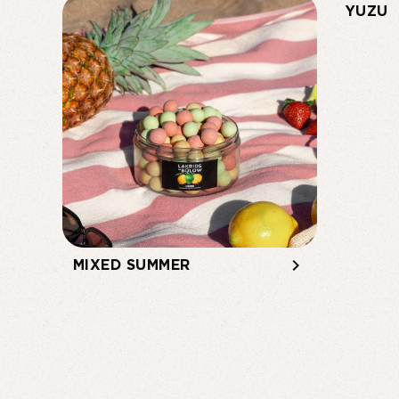
YUZU
keyboard_arrow_right
MIXED SUMMER