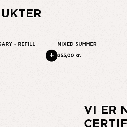
DUKTER
ARY - REFILL
MIXED SUMMER
+
255,00 kr.
VI ER 
CERTI