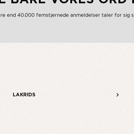
re end 40.000 femstjernede anmeldelser taler for sig s
keyboard_arrow_right
LIMITED EDITIONS