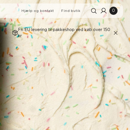
0
Hjælp og kontakt
Find butik
Fri EU levering til pakkeshop ved køb over 150
kr
Søgehistorik
Ryd alle
Søgeresultater
Se alle
BROMBÆRMUFFINS MED
LAKRIDS