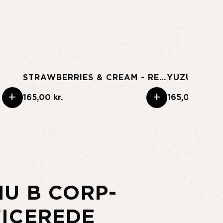
STRAWBERRIES & CREAM - REGULAR
YUZU
+
+
165,00 kr.
165,00 kr.
NU B CORP-
FICEREDE