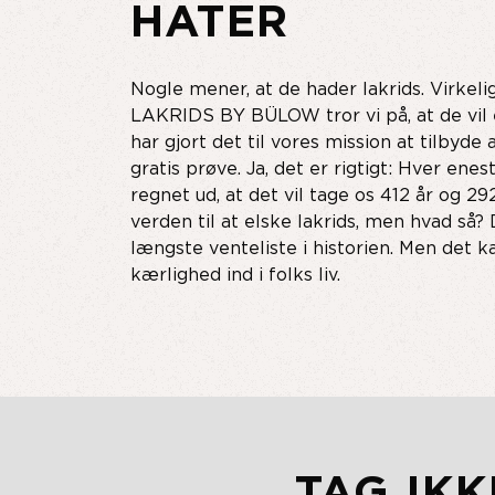
HATER
Nogle mener, at de hader lakrids. Virkeli
LAKRIDS BY BÜLOW tror vi på, at de vil e
har gjort det til vores mission at tilbyde
gratis prøve. Ja, det er rigtigt: Hver enes
regnet ud, at det vil tage os 412 år og 29
verden til at elske lakrids, men hvad så
længste venteliste i historien. Men det 
kærlighed ind i folks liv.
TAG IK