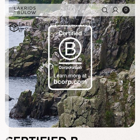
0
Fri EU levering til pakkeshop ved køb over 150
kr
Søgehistorik
Ryd alle
Søgeresultater
Se alle