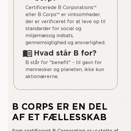
Certificerede B Corporations™
eller B Corps™ er virksomheder,
der er verificeret for at leve op til
standarder for social og
miljømæssig indsats,
gennemsigtighed og ansvarlighed.
menu_book
Hvad står B for?
B står for "benefit" – til gavn for
mennesker og planeten, ikke kun
aktionærerne.
B CORPS ER EN DEL
AF ET FÆLLESSKAB