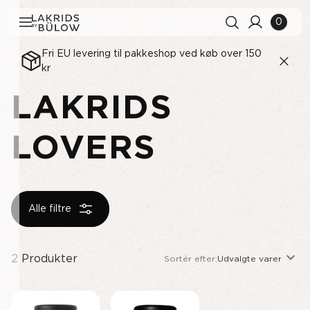
0
Fri EU levering til pakkeshop ved køb over 150
kr
LAKRIDS
Søgehistorik
Ryd alle
Søgeresultater
Se alle
LOVERS
Alle filtre
2
Produkter
Sortér efter:
Udvalgte varer