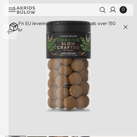
0
Fri EU levering til pakkeshop ved køb over 150
kr
Søgehistorik
Ryd alle
Søgeresultater
Se alle