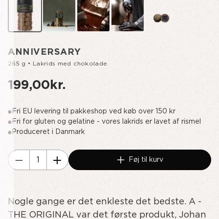
ANNIVERSARY
265 g • Lakrids med chokolade
199,00kr.
Fri EU levering til pakkeshop ved køb over 150 kr
Fri for gluten og gelatine - vores lakrids er lavet af rismel
Produceret i Danmark
Aktuelt
Føj til kurv
lager:
Reducer
Øg
antallet
antallet
af
af
Nogle gange er det enkleste det bedste. A -
undefined
ANNIVERSARY
THE ORIGINAL var det første produkt, Johan