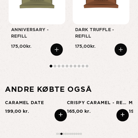
ANNIVERSARY -
DARK TRUFFLE -
REFILL
REFILL
175,00kr.
175,00kr.
ANDRE KØBTE OGSÅ
CARAMEL DATE
CRISPY CARAMEL - REGULAR
MA
199,00 kr.
165,00 kr.
199
+
+
+