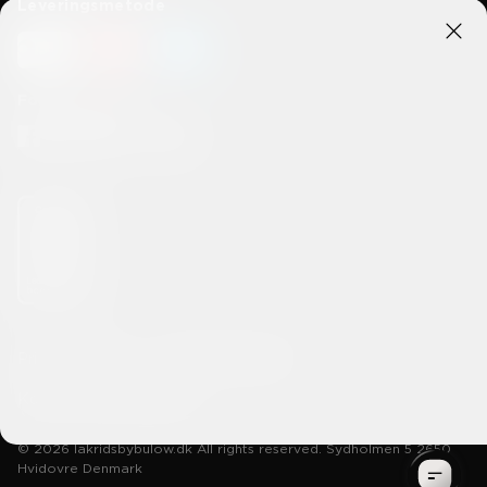
Leveringsmetode
Forbind med os
Privatlivspolitik
Handelsbetingelser
Konkurrencebetingelser
© 2026 lakridsbybulow.dk All rights reserved. Sydholmen 5 2650
Hvidovre Denmark