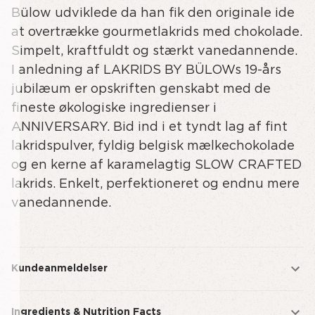
Bülow udviklede da han fik den originale ide
at overtrække gourmetlakrids med chokolade.
Simpelt, kraftfuldt og stærkt vanedannende.
I anledning af LAKRIDS BY BÜLOWs 19-års
jubilæum er opskriften genskabt med de
fineste økologiske ingredienser i
ANNIVERSARY. Bid ind i et tyndt lag af fint
lakridspulver, fyldig belgisk mælkechokolade
og en kerne af karamelagtig SLOW CRAFTED
lakrids. Enkelt, perfektioneret og endnu mere
vanedannende.
Kundeanmeldelser
Ingredients & Nutrition Facts