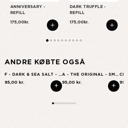
ANNIVERSARY -
DARK TRUFFLE -
REFILL
REFILL
175,00kr.
175,00kr.
ANDRE KØBTE OGSÅ
F - DARK & SEA SALT - SMALL
A - THE ORIGINAL - SMALL
95,00 kr.
95,00 kr.
99,
+
+