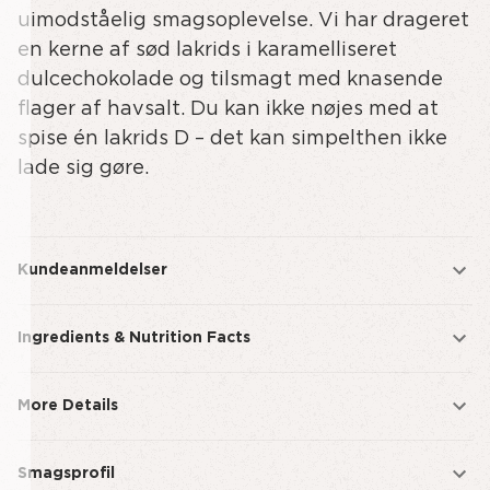
SALT
uimodståelig smagsoplevelse. Vi har drageret
&
en kerne af sød lakrids i karamelliseret
CARAMEL
dulcechokolade og tilsmagt med knasende
-
flager af havsalt. Du kan ikke nøjes med at
SMALL
spise én lakrids D – det kan simpelthen ikke
lade sig gøre.
Kundeanmeldelser
Ingredients & Nutrition Facts
More Details
Smagsprofil