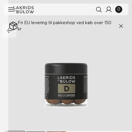
0
Fri EU levering til pakkeshop ved køb over 150
kr
Søgehistorik
Ryd alle
Søgeresultater
Se alle