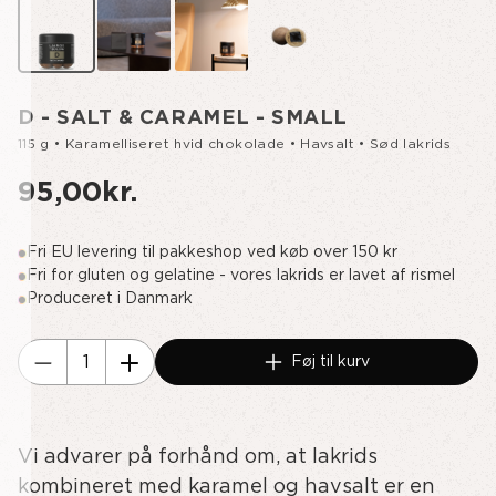
D - SALT & CARAMEL - SMALL
115 g • Karamelliseret hvid chokolade • Havsalt • Sød lakrids
95,00kr.
Fri EU levering til pakkeshop ved køb over 150 kr
Fri for gluten og gelatine - vores lakrids er lavet af rismel
Produceret i Danmark
Aktuelt
Føj til kurv
lager:
Reducer
Øg
antallet
antallet
af
af
Vi advarer på forhånd om, at lakrids
undefined
D
-
kombineret med karamel og havsalt er en