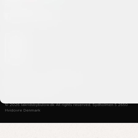
Forbind med os
Privatlivspolitik
Handelsbetingelser
Konkurrencebetingelser
© 2026 lakridsbybulow.dk All rights reserved. Sydholmen 5 2650
Hvidovre Denmark