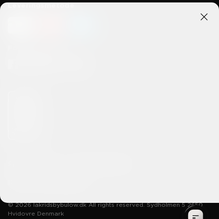
Leveringsmetode
Forbind med os
Privatlivspolitik
Handelsbetingelser
Konkurrencebetingelser
© 2026 lakridsbybulow.dk All rights reserved. Sydholmen 5 2650
Hvidovre Denmark