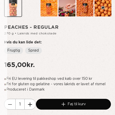
PEACHES - REGULAR
270 g • Lakrids med chokolade
Hvis du kan lide det:
Frugtig
Sprød
165,00kr.
Fri EU levering til pakkeshop ved køb over 150 kr
Fri for gluten og gelatine - vores lakrids er lavet af rismel
Produceret i Danmark
Aktuelt
Føj til kurv
lager:
Reducer
Øg
antallet
antallet