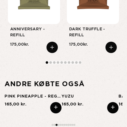
ANNIVERSARY -
DARK TRUFFLE -
REFILL
REFILL
175,00kr.
175,00kr.
ANDRE KØBTE OGSÅ
ON FRUIT - REGULAR
PINK PINEAPPLE - REGULAR
YUZU
BA
165,00 kr.
165,00 kr.
165
+
+
+