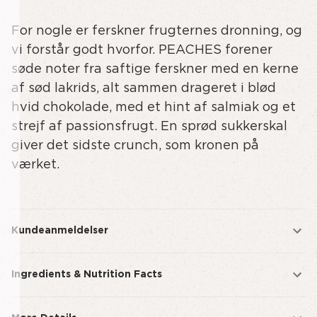
af
af
For nogle er ferskner frugternes dronning, og
undefined
PEACHES
-
vi forstår godt hvorfor. PEACHES forener
REGULAR
søde noter fra saftige ferskner med en kerne
af sød lakrids, alt sammen drageret i blød
hvid chokolade, med et hint af salmiak og et
strejf af passionsfrugt. En sprød sukkerskal
giver det sidste crunch, som kronen på
værket.
Kundeanmeldelser
Ingredients & Nutrition Facts