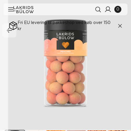
0
Fri EU levering til pakkeshop ved køb over 150
kr
Søgehistorik
Ryd alle
Søgeresultater
Se alle