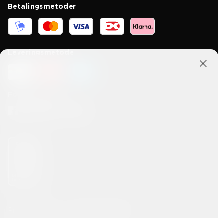
Betalingsmetoder
Leveringsmetode
Forbind med os
Privatlivspolitik
Handelsbetingelser