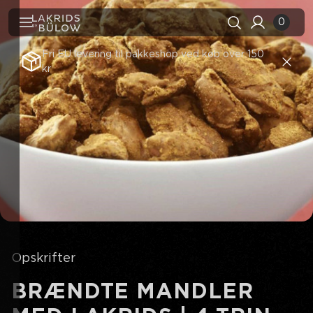
0
Fri EU levering til pakkeshop ved køb over 150
kr
Søgehistorik
Ryd alle
Søgeresultater
Se alle
Opskrifter
BRÆNDTE MANDLER